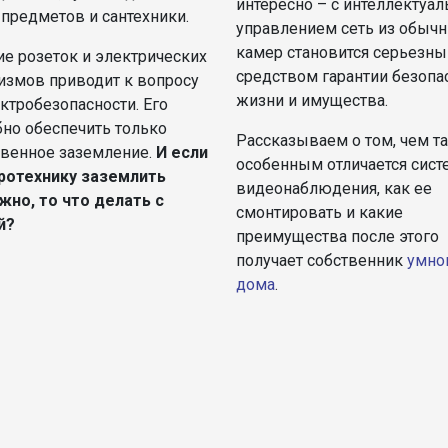
интересно – с интеллектуа
 предметов и сантехники.
управлением сеть из обыч
камер становится серьезн
ие розеток и электрических
средством гарантии безопа
измов приводит к вопросу
жизни и имущества.
ктробезопасности. Его
бно обеспечить только
Рассказываем о том, чем т
твенное заземление.
И если
особенным отличается сист
ротехнику заземлить
видеонаблюдения, как ее
жно, то что делать с
смонтировать и какие
й?
преимущества после этого
получает собственник
умно
дома
.