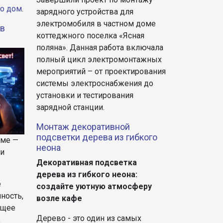
о дом
.
зарядного устройства для
электромобиля в частном доме
 в
коттеджного поселка «Ясная
поляна». Данная работа включала
полный цикл электромонтажных
мероприятий – от проектирования
системы электроснабжения до
установки и тестирования
зарядной станции.
Монтаж декоративной
подсветки дерева из гибкого
оме —
неона
 и
Декоративная подсветка
дерева из гибкого неона:
е
создайте уютную атмосферу
ность,
возле кафе
ющее
Дерево - это один из самых
,