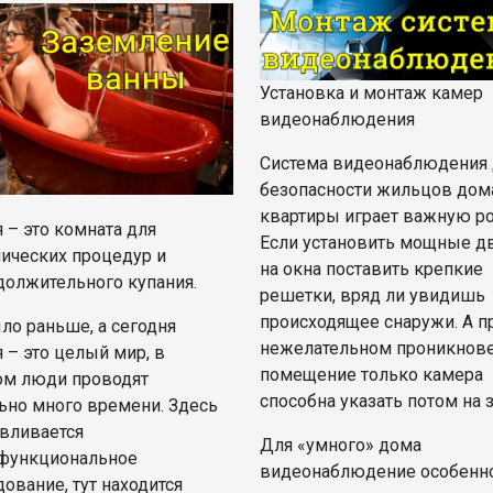
Установка и монтаж камер
видеонаблюдения
Система видеонаблюдения 
безопасности жильцов дом
квартиры играет важную ро
 – это комната для
Если установить мощные д
нических процедур и
на окна поставить крепкие
должительного купания.
решетки, вряд ли увидишь
происходящее снаружи. А п
ло раньше, а сегодня
нежелательном проникнове
 – это целый мир, в
помещение только камера
ом люди проводят
способна указать потом на 
ьно много времени. Здесь
авливается
Для «умного» дома
функциональное
видеонаблюдение особенн
ование, тут находится