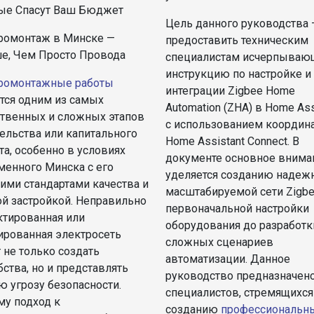
ые Спасут Ваш Бюджет
Цель данного руководства 
ромонтаж в Минске —
предоставить техническим
е, Чем Просто Провода
специалистам исчерпыва
инструкцию по настройке и
ромонтажные работы
интеграции Zigbee Home
тся одним из самых
Automation (ZHA) в Home Ass
ственных и сложных этапов
с использованием координ
ельства или капитального
Home Assistant Connect. В
а, особенно в условиях
документе основное внима
менного Минска с его
уделяется созданию надеж
ими стандартами качества и
масштабируемой сети Zigbe
ой застройкой. Неправильно
первоначальной настройки
ктированная или
оборудования до разработк
ированная электросеть
сложных сценариев
 не только создать
автоматизации. Данное
ства, но и представлять
руководство предназначен
ю угрозу безопасности.
специалистов, стремящихся
му подход к
созданию
профессиональн