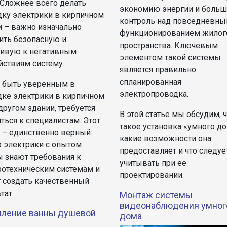
 Сложнее всего делать
экономию энергии и боль
дку электрики в кирпичном
контроль над повседневн
и – важно изначально
функционированием жилог
ить безопасную и
пространства. Ключевым
чивую к негативным
элементом такой системы
йствиям систему.
является правильно
спланированная
 быть уверенным в
электропроводка.
дке электрики в кирпичном
другом здании, требуется
В этой статье мы обсудим, 
ться к специалистам. Этот
такое установка «умного до
 – единственно верный:
какие возможности она
о электрики с опытом
предоставляет и что следуе
ы знают требования к
учитывать при ее
ротехническим системам и
проектировании.
 создать качественный
тат.
Монтаж системы
видеонаблюдения умног
мление ванны душевой
дома