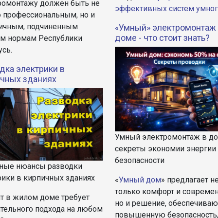
ромонтажу должен быть не
эффективных систем умног
о профессиональным, но и
ичным, подчиненным
«Умный» электромонтаж
доме - что стоит знать?
им нормам Республики
усь.
дка электрики в
чных зданиях
Умный электромонтаж в д
секреты экономии энергии
безопасности
ные нюансы разводки
рики в кирпичных зданиях
«
Умный дом
» предлагает н
только комфорт и современ
т в жилом доме требует
но и решение, обеспечива
ятельного подхода на любом
повышенную безопасность