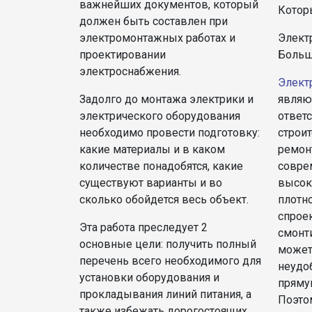
важнейших документов, который
Котор
должен быть составлен при
электромонтажных работах и
Элект
проектировании
Больш
электроснабжения.
Элект
Задолго до монтажа электрики и
являю
электрического оборудования
ответ
необходимо провести подготовку:
строит
какие материалы и в каком
ремонт
количестве понадобятся, какие
совре
существуют варианты и во
высок
сколько обойдется весь объект.
плотн
спрое
Эта работа преследует 2
смонт
основные цели: получить полный
может
перечень всего необходимого для
неудоб
установки оборудования и
пряму
прокладывания линий питания, а
Поэто
также избежать дорогостоящих