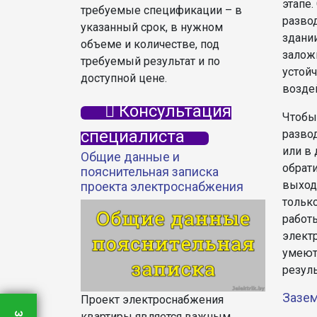
этапе.
требуемые спецификации – в
разво
указанный срок, в нужном
здани
объеме и количестве, под
залож
требуемый результат и по
устой
доступной цене.
возде
Консультация
Чтобы
специалиста
разво
или в 
Общие данные и
обрати
пояснительная записка
выход
проекта электроснабжения
тольк
работ
элект
умеют
резуль
Зазе
Проект электроснабжения
квартиры является важным