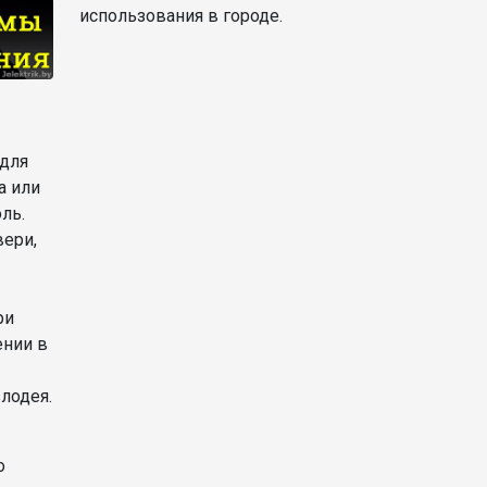
использования в городе.
для
а или
ль.
вери,
ри
нии в
злодея.
о