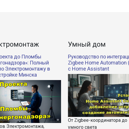
ктромонтаж
Умный дом
оекта до Пломбы
Руководство по интеграц
гонадзора»: Полный
Zigbee Home Automation 
по Электромонтажу в
с Home Assistant
стройке Минска
От Zigbee-координатора до
пов Электромонтажа,
умного света