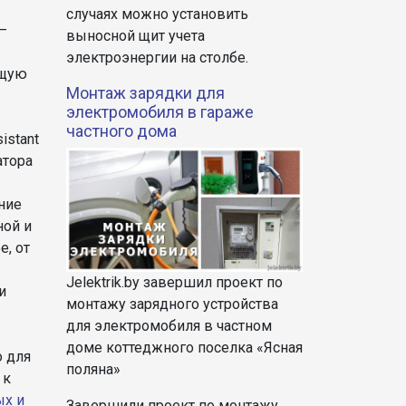
случаях можно установить
—
выносной щит учета
электроэнергии на столбе.
ющую
Монтаж зарядки для
электромобиля в гараже
частного дома
istant
атора
ние
ной и
e, от
Jelektrik.by завершил проект по
и
монтажу зарядного устройства
для электромобиля в частном
доме коттеджного поселка «Ясная
о для
поляна»
 к
ых и
Завершили проект по монтажу