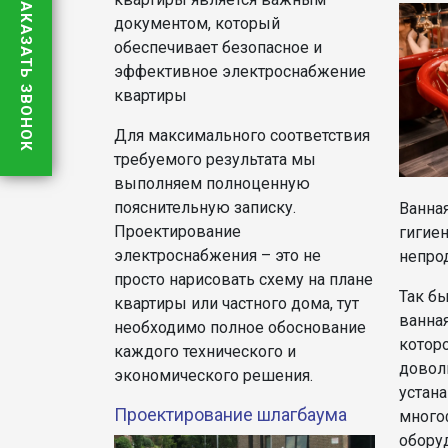
ЗАКАЗАТЬ ЗВОНОК
документом, который
обеспечивает безопасное и
эффективное электроснабжение
квартиры
Для максимального соответствия
требуемого результата мы
выполняем полноценную
пояснительную записку.
Ванная
Проектирование
гигие
электроснабжения – это не
непро
просто нарисовать схему на плане
Так бы
квартиры или частного дома, тут
ванная
необходимо полное обоснование
котор
каждого технического и
довол
экономического решения.
устан
Проектирование шлагбаума
много
оборуд