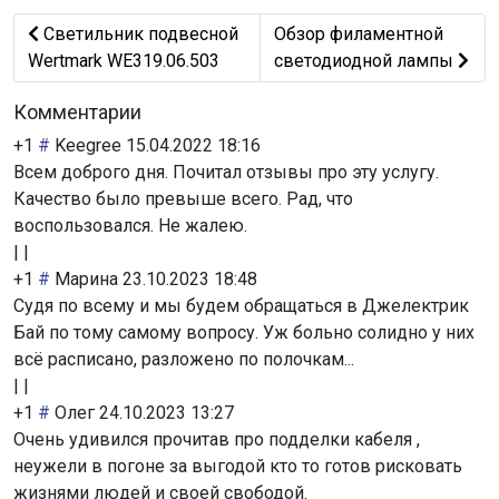
Предыдущий: Светильник подвесной Wertmark WE319.0
Следующий: Обзор филам
Светильник подвесной
Обзор филаментной
Wertmark WE319.06.503
светодиодной лампы
Комментарии
+1
#
Keegree
15.04.2022 18:16
Всем доброго дня. Почитал отзывы про эту услугу.
Качество было превыше всего. Рад, что
воспользовался. Не жалею.
|
|
+1
#
Марина
23.10.2023 18:48
Судя по всему и мы будем обращаться в Джелектрик
Бай по тому самому вопросу. Уж больно солидно у них
всё расписано, разложено по полочкам...
|
|
+1
#
Олег
24.10.2023 13:27
Очень удивился прочитав про подделки кабеля ,
неужели в погоне за выгодой кто то готов рисковать
жизнями людей и своей свободой.