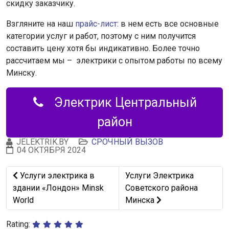
скидку заказчику.
Взгляните на наш
прайс-лист
: в нем есть все основные
категории услуг и работ, поэтому с ним получится
составить цену хотя бы индикативно. Более точно
рассчитаем мы – электрики с опытом работы по всему
Минску.
Электрик Центральный
район
JELEKTRIK.BY
СРОЧНЫЙ ВЫЗОВ
04 ОКТЯБРЯ 2024
Предыдущий: Услуги электрика в здании «Лондон» Mins
Следующий: Услуги Электр
Услуги электрика в
Услуги Электрика
здании «Лондон» Minsk
Советского района
World
Минска
Rating: