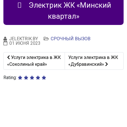
Электрик ЖК «Минский
квартал»
JELEKTRIK.BY
СРОЧНЫЙ ВЫЗОВ
01 ИЮНЯ 2023
Предыдущий: Услуги электрика в ЖК «Соколиный край
Следующий: Услуги электр
Услуги электрика в ЖК
Услуги электрика в ЖК
«Соколиный край»
«Дубравинский»
Rating: