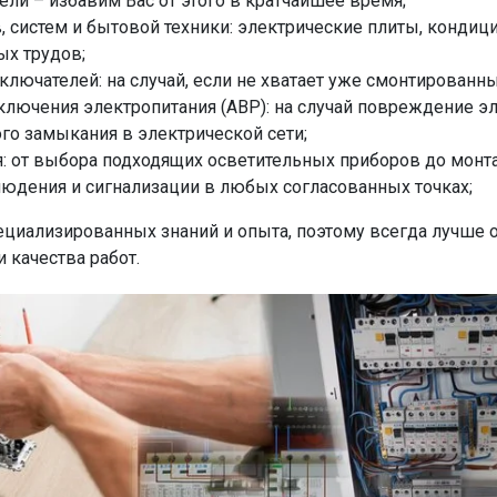
ли – избавим Вас от этого в кратчайшее время;
 систем и бытовой техники: электрические плиты, кондиц
ых трудов;
ключателей: на случай, если не хватает уже смонтированн
ключения электропитания (АВР): на случай повреждение э
го замыкания в электрической сети;
: от выбора подходящих осветительных приборов до монт
юдения и сигнализации в любых согласованных точках;
пециализированных знаний и опыта, поэтому всегда лучше
 качества работ.