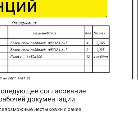
нций
последующее согласование
рабочей документации.
 всевозможные нестыковки с ранее