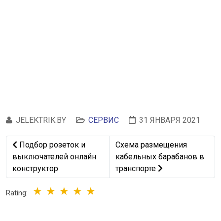
JELEKTRIK.BY
СЕРВИС
31 ЯНВАРЯ 2021
Предыдущий: Подбор розеток и выключателей онлайн 
Следующий: Схема размещен
Подбор розеток и
Схема размещения
выключателей онлайн
кабельных барабанов в
конструктор
транспорте
Rating: