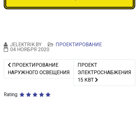
JELEKTRIK.BY
ПРОЕКТИРОВАНИЕ
04 НОЯБРЯ 2020
Предыдущий: ПРОЕКТИРОВАНИЕ НАРУЖНОГО ОСВЕЩ
Следующий: ПРОЕКТ ЭЛ
ПРОЕКТИРОВАНИЕ
ПРОЕКТ
НАРУЖНОГО ОСВЕЩЕНИЯ
ЭЛЕКТРОСНАБЖЕНИЯ
15 КВТ
Rating: