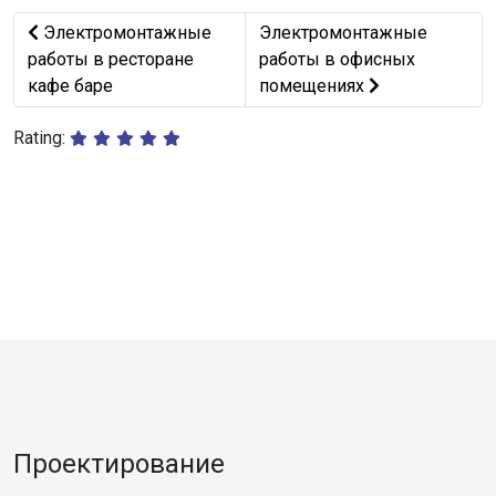
Предыдущий: Электромонтажные работы в ресторане 
Следующий: Электромонта
Электромонтажные
Электромонтажные
работы в ресторане
работы в офисных
кафе баре
помещениях
Rating:
Проектирование