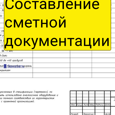
Составление
сметной
документации
Заказать