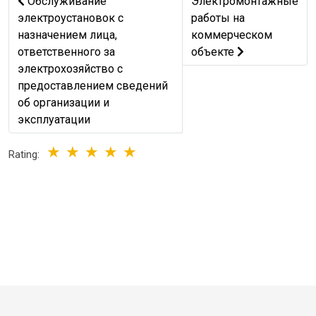
Предыдущий: Обслуживание электроустановок с назнач
Следующий: Электромо
Обслуживание
Электромонтажные
электроустановок с
работы на
назначением лица,
коммерческом
ответственного за
объекте
электрохозяйство с
предоставлением сведений
об организации и
эксплуатации
Rating: