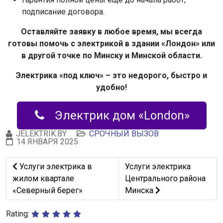
подписание договора.
Оставляйте заявку в любое время, мы всегда
готовы помочь с электрикой в здании «Лондон» или
в другой точке по Минску и Минской области.
Электрика «под ключ» – это недорого, быстро и
удобно!
Электрик дом «London»
JELEKTRIK.BY
СРОЧНЫЙ ВЫЗОВ
14 ЯНВАРЯ 2025
Предыдущий: Услуги электрика в жилом квартале «Се
Следующий: Услуги элект
Услуги электрика в
Услуги электрика
жилом квартале
Центрального района
«Северный берег»
Минска
Rating: