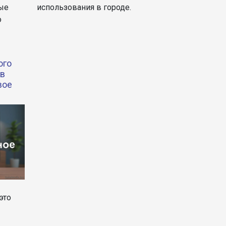
использования в городе.
ные
о
ого
 в
вое
это