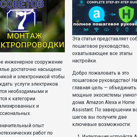
Эта статья представляет со
пошаговое руководство,
охватывающее все этапы
настройки.
е инженерное сооружение
илье достаточно насыщено
Добро пожаловать в это
рикой и электроникой чтобы
пошаговое руководство! Н
ждать: услуги электриков
главная цель — объединить
тся необходимыми и
мощные экосистемы умног
тся к категории
дома: Amazon Alexa и Home
ализированных и
Assistant. По завершении в
ссиональных.
шагов вы получите две
ключевые возможности:
значительный опыт
ротехнических работ по
Интеграция устройств 