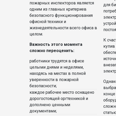
пожарных инспекторов является
для б
одним из главных критериев
потре
безопасного функционирования
элект
офисной техники и
устрой
жизнедеятельности всего офиса в
постоя
целом.
К счас
Важность этого момента
купив
сложно переоценить:
обесп
источн
работники трудятся в офисе
внеза
целыми днями и неделями,
элект
находясь на местах в полной
уверенности в пожарной
Однако
безопасности;
выбра
каждое рабочее место оснащено
конце 
дорогостоящей оргтехникой и
обору
дополнено ценными
сложны
документами;
статью