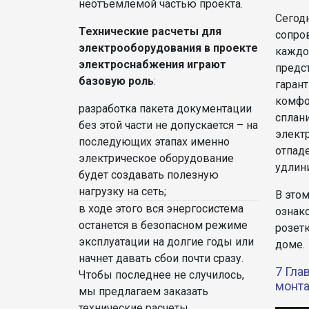
неотъемлемой частью проекта.
Сегод
Технические расчеты для
сопро
электрооборудования в проекте
каждо
электроснабжения играют
предс
базовую роль
:
гаран
комфо
разработка пакета документации
сплан
без этой части не допускается – на
электр
последующих этапах именно
отпад
электрическое оборудование
удлини
будет создавать полезную
нагрузку на сеть;
В это
в ходе этого вся энергосистема
ознак
останется в безопасном режиме
розет
эксплуатации на долгие годы или
доме.
начнет давать сбои почти сразу.
7 Гла
Чтобы последнее не случилось,
монта
мы предлагаем заказать
технические расчеты