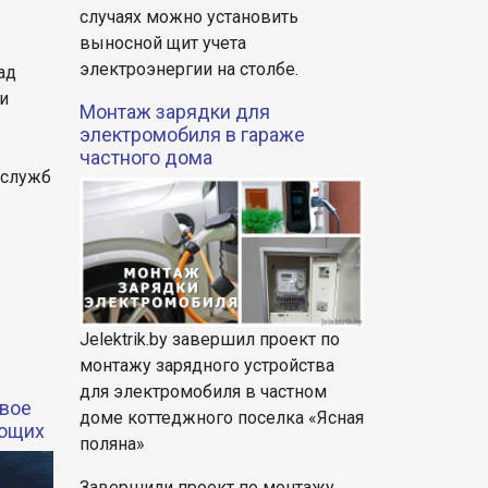
случаях можно установить
выносной щит учета
электроэнергии на столбе.
ад
и
Монтаж зарядки для
электромобиля в гараже
частного дома
 служб
Jelektrik.by завершил проект по
монтажу зарядного устройства
для электромобиля в частном
овое
доме коттеджного поселка «Ясная
ающих
поляна»
Завершили проект по монтажу