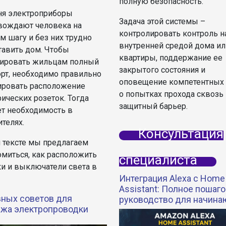
полную безопасность.
ня электроприборы
Задача этой системы –
вождают человека на
контролировать контроль н
м шагу и без них трудно
внутренней средой дома ил
тавить дом. Чтобы
квартиры, поддержание ее
тировать жильцам полный
закрытого состояния и
рт, необходимо правильно
оповещение компетентных
ировать расположение
о попытках прохода сквозь
ических розеток. Тогда
защитный барьер.
ет необходимость в
телях.
Консультация
м тексте мы предлагаем
омиться, как расположить
специалиста
ки и выключатели света в
Интеграция Alexa с Home
Assistant: Полное пошаг
вных советов для
руководство для начин
жа электропроводки