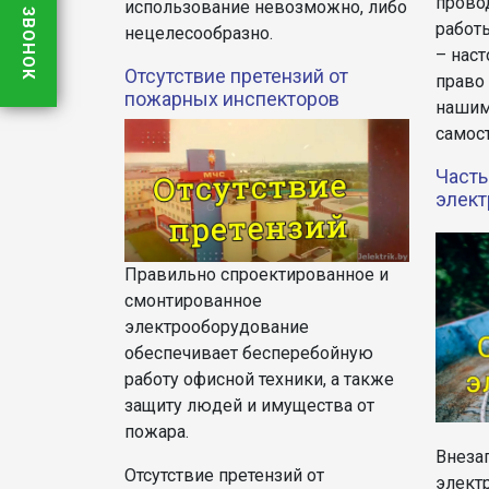
провод
использование невозможно, либо
работ
нецелесообразно.
– наст
Отсутствие претензий от
право
пожарных инспекторов
нашим
самос
Часты
элект
Правильно спроектированное и
смонтированное
электрооборудование
обеспечивает бесперебойную
работу офисной техники, а также
защиту людей и имущества от
пожара.
Внеза
Отсутствие претензий от
элект