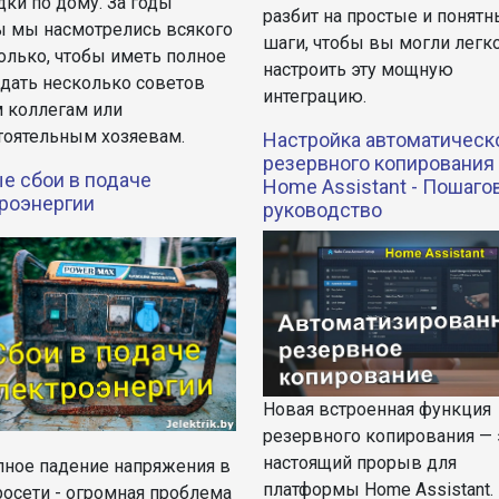
ки по дому. За годы
разбит на простые и понят
ы мы насмотрелись всякого
шаги, чтобы вы могли легк
олько, чтобы иметь полное
настроить эту мощную
 дать несколько советов
интеграцию.
 коллегам или
тоятельным хозяевам.
Настройка автоматическ
резервного копирования
е сбои в подаче
Home Assistant - Пошаго
роэнергии
руководство
Новая встроенная функция
резервного копирования — 
настоящий прорыв для
пное падение напряжения в
платформы Home Assistant.
росети - огромная проблема