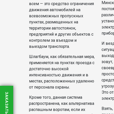
Минск
всем — это средство ограничения
посто
движения автомобилей на
разли
всевозможных пропускных
устан
пунктах, размещенных на
элект
территории автостоянок,
прибо
предприятий и других объектов c
контролем за въездом и
И вез
выездом транспорта.
ситуац
выходи
Шлагбаум, как обязательная мера,
зовут,
применяется на пунктах проезда с
своев
достаточно высокой
просто
интенсивностью движения и в
средст
местах, расположенных удаленно
угроз
от персонала охраны.
Это от
ЗАКАЗАТЬ ЗВОНОК
Кроме того, данная система
элект
распространена, как альтернатива
Взять
распашным воротам, если их