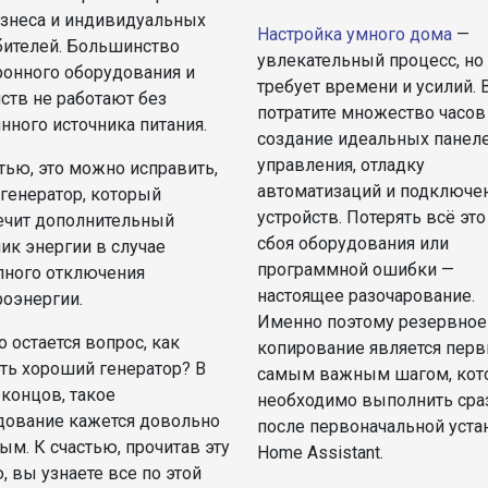
изнеса и индивидуальных
Настройка умного дома
—
бителей. Большинство
увлекательный процесс, но
ронного оборудования и
требует времени и усилий. 
ств не работают без
потратите множество часов
нного источника питания.
создание идеальных панел
управления, отладку
тью, это можно исправить,
автоматизаций и подключе
 генератор, который
устройств. Потерять всё это
ечит дополнительный
сбоя оборудования или
ик энергии в случае
программной ошибки —
пного отключения
настоящее разочарование.
роэнергии.
Именно поэтому резервное
 остается вопрос, как
копирование является пер
ть хороший генератор? В
самым важным шагом, кот
концов, такое
необходимо выполнить сра
дование кажется довольно
после первоначальной уста
м. К счастью, прочитав эту
Home Assistant.
, вы узнаете все по этой