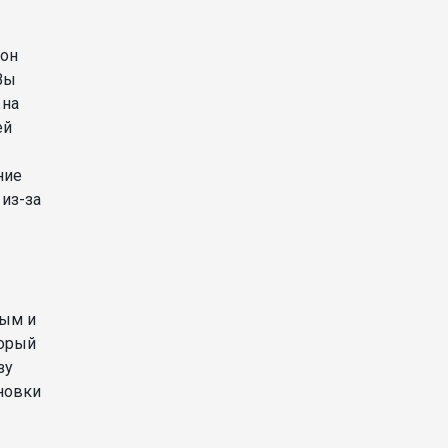
 он
Вы
 на
ей
ние
 из-за
вым и
орый
зу
новки