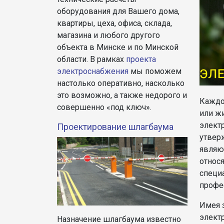
оборудования для Вашего дома,
квартиры, цеха, офиса, склада,
магазина и любого другого
объекта в Минске и по Минской
области. В рамках
проекта
электроснабжения
мы поможем
настолько оперативно, насколько
это возможно, а также недорого и
Каждо
совершенно «под ключ».
или ж
элект
Проектирование шлагбаума
утвер
являю
относя
специ
профе
Имея 
элект
Назначение шлагбаума известно