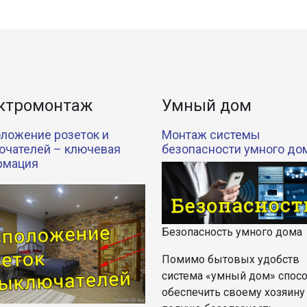
ктромонтаж
Умный дом
ложение розеток и
Монтаж системы
чателей – ключевая
безопасности умного до
рмация
Безопасность умного дома
Помимо бытовых удобств
система «умный дом» спос
обеспечить своему хозяину