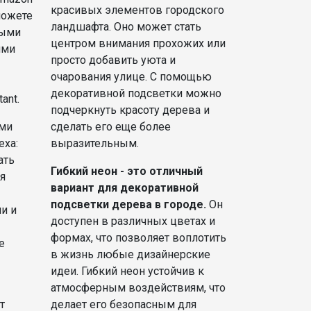
красивых элементов городского
можете
ландшафта. Оно может стать
ными
центром внимания прохожих или
ими
просто добавить уюта и
очарования улице. С помощью
декоративной подсветки можно
ant.
подчеркнуть красоту дерева и
сделать его еще более
ами
выразительным.
exa:
ать
Гибкий неон - это отличный
я
вариант для декоративной
подсветки дерева в городе.
Он
и и
доступен в различных цветах и
формах, что позволяет воплотить
e
в жизнь любые дизайнерские
идеи. Гибкий неон устойчив к
атмосферным воздействиям, что
делает его безопасным для
т