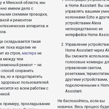
у и Минской области, мы
в Home Assistant: Вы с
янно имеем дело с
управлять вашими ум
чными схемами проводки,
колонками Echo и друг
овкой и ремонтом
устройствами Alexa
ротехнических аппаратов и
непосредственно из
ров.
интерфейса Home Assist
де складывается такая
Управление устройств
ия: пока изделие не
Home Assistant через Al
т из строя,
мастера
не
Вы сможете использов
 а между тем
голосовые команды дл
ременный ремонт – не
управления светом,
 способ сохранить
розетками, термостатам
ва, но и предотвратить
другими устройствами,
у здоровью пользователей.
подключенными к Hom
носится ко всем работам с
Assistant.
рикой.
Не беспокойтесь, если вы
, к примеру, прокладывание
новичок. Весь процесс буде