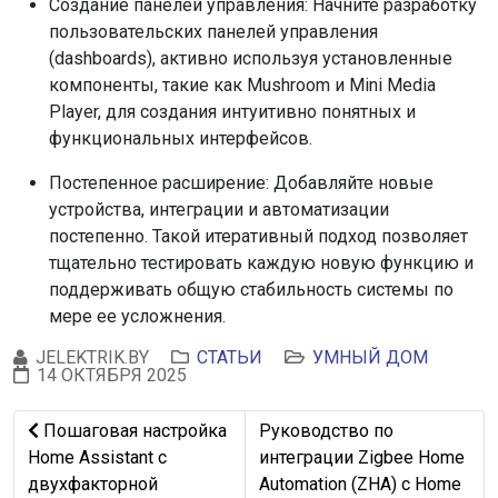
Создание панелей управления: Начните разработку
пользовательских панелей управления
(dashboards), активно используя установленные
компоненты, такие как Mushroom и Mini Media
Player, для создания интуитивно понятных и
функциональных интерфейсов.
Постепенное расширение: Добавляйте новые
устройства, интеграции и автоматизации
постепенно. Такой итеративный подход позволяет
тщательно тестировать каждую новую функцию и
поддерживать общую стабильность системы по
мере ее усложнения.
JELEKTRIK.BY
СТАТЬИ
УМНЫЙ ДОМ
14 ОКТЯБРЯ 2025
Предыдущий: Пошаговая настройка Home Assistant с д
Следующий: Руководство по 
Пошаговая настройка
Руководство по
Home Assistant с
интеграции Zigbee Home
двухфакторной
Automation (ZHA) с Home