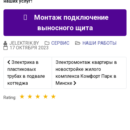
наших услуг!
Монтаж подключение
выносного щита
JELEKTRIK.BY
СЕРВИС
НАШИ РАБОТЫ
17 ОКТЯБРЯ 2023
Предыдущий: Электрика в пластиковых трубах в подва
Следующий: Электромонтаж квар
Электрика в
Электромонтаж квартиры в
пластиковых
новостройке жилого
трубах в подвале
комплекса Комфорт Парк в
коттеджа
Минске
Rating: