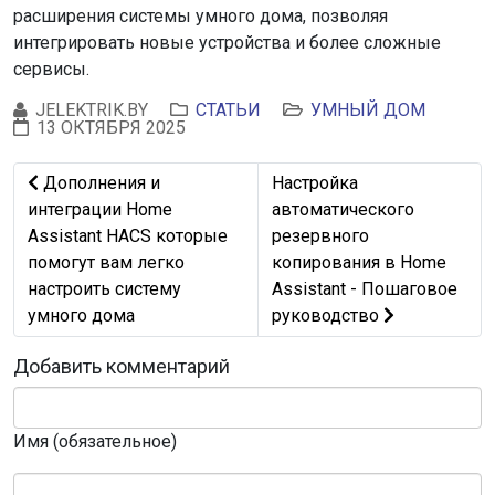
расширения системы умного дома, позволяя
интегрировать новые устройства и более сложные
сервисы.
JELEKTRIK.BY
СТАТЬИ
УМНЫЙ ДОМ
13 ОКТЯБРЯ 2025
Предыдущий: Дополнения и интеграции Home Assistant
Следующий: Настройка авт
Дополнения и
Настройка
интеграции Home
автоматического
Assistant HACS которые
резервного
помогут вам легко
копирования в Home
настроить систему
Assistant - Пошаговое
умного дома
руководство
Добавить комментарий
Имя (обязательное)