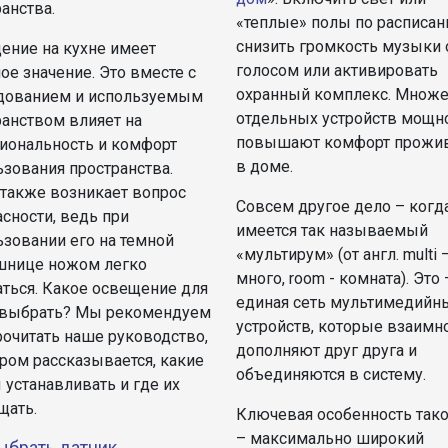
анства.
«теплые» полы по расписан
снизить громкость музыки
ение на кухне имеет
голосом или активировать
е значение. Это вместе с
охранный комплекс. Множе
дованием и используемым
отдельных устройств мощн
ранством влияет на
повышают комфорт прожи
иональность и комфорт
в доме.
ьзования пространства.
 также возникает вопрос
Совсем другое дело – когд
сности, ведь при
имеется так называемый
ьзовании его на темной
«мультирум» (от англ. multi 
шнице ножом легко
много, room - комната). Это 
аться. Какое освещение для
единая сеть мультимедийн
 выбрать? Мы рекомендуем
устройств, которые взаимн
рочитать наше руководство,
дополняют друг друга и
ром рассказывается, какие
объединяются в систему.
 устанавливать и где их
щать.
Ключевая особенность тако
– максимально широкий
ыбрать датчик