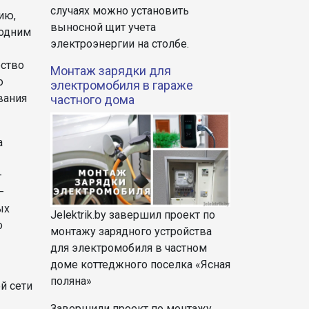
случаях можно установить
ию,
выносной щит учета
 одним
электроэнергии на столбе.
ство
Монтаж зарядки для
о
электромобиля в гараже
вания
частного дома
а
–
–
ых
Jelektrik.by завершил проект по
о
монтажу зарядного устройства
для электромобиля в частном
доме коттеджного поселка «Ясная
поляна»
й сети
Завершили проект по монтажу