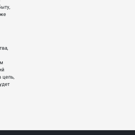
быту,
аже
тва,
ем
ий
 цепь,
удет