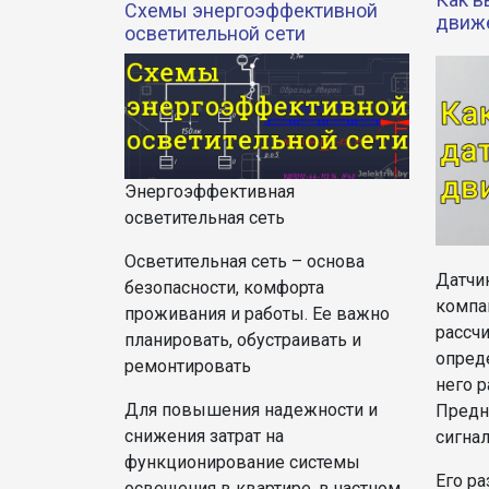
Cхемы энергоэффективной
движ
осветительной сети
Энергоэффективная
осветительная сеть
Осветительная сеть – основа
Датчи
безопасности, комфорта
компа
проживания и работы. Ее важно
рассч
планировать, обустраивать и
опред
ремонтировать
него 
Для повышения надежности и
Предн
снижения затрат на
сигна
функционирование системы
Его р
освещения в квартире, в частном