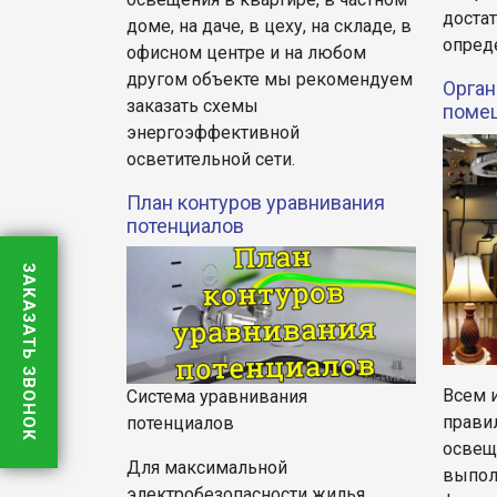
доста
доме, на даче, в цеху, на складе, в
опред
офисном центре и на любом
другом объекте мы рекомендуем
Орган
заказать схемы
поме
энергоэффективной
осветительной сети.
План контуров уравнивания
потенциалов
ЗАКАЗАТЬ ЗВОНОК
Всем 
Система уравнивания
прави
потенциалов
освещ
Для максимальной
выпол
электробезопасности жилья,