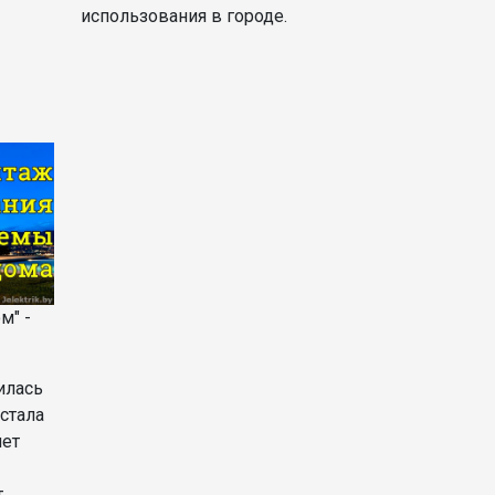
использования в городе.
м" -
илась
 стала
яет
т