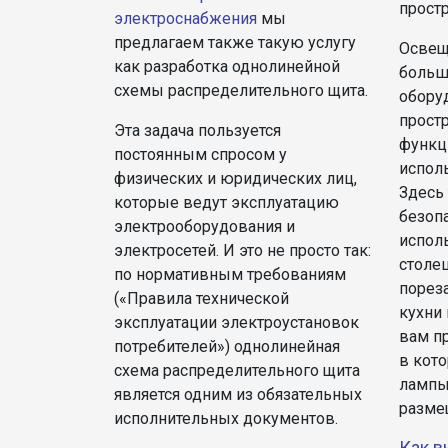
простр
электроснабжения
мы
предлагаем также такую услугу
Освещ
как разработка однолинейной
большо
схемы распределительного щита.
обору
прост
Эта задача пользуется
функц
постоянным спросом у
испол
физических и юридических лиц,
Здесь
которые ведут эксплуатацию
безопа
электрооборудования и
испол
электросетей. И это не просто так:
столе
по нормативным требованиям
порез
(«Правила технической
кухни
эксплуатации электроустановок
вам п
потребителей») однолинейная
в кото
схема распределительного щита
лампы
является одним из обязательных
разме
исполнительных документов.
Как в