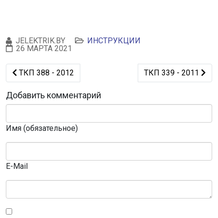
JELEKTRIK.BY
ИНСТРУКЦИИ
26 МАРТА 2021
Предыдущий: ТКП 388 - 2012
Следующий: ТКП 339
ТКП 388 - 2012
ТКП 339 - 2011
Добавить комментарий
Имя (обязательное)
E-Mail