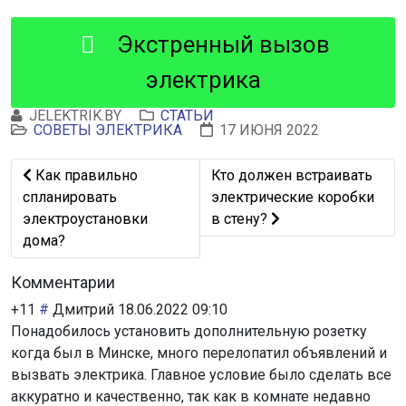
Экстренный вызов
электрика
JELEKTRIK.BY
СТАТЬИ
СОВЕТЫ ЭЛЕКТРИКА
17 ИЮНЯ 2022
Предыдущий: Как правильно спланировать электроуст
Следующий: Кто должен вст
Как правильно
Кто должен встраивать
спланировать
электрические коробки
электроустановки
в стену?
дома?
Комментарии
+11
#
Дмитрий
18.06.2022 09:10
Понадобилось установить дополнительную розетку
когда был в Минске, много перелопатил объявлений и
вызвать электрика. Главное условие было сделать все
аккуратно и качественно, так как в комнате недавно