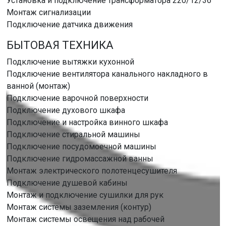
Установка и подключение трансформатора 220/12/36
Монтаж сигнализации
Подключение датчика движения
БЫТОВАЯ ТЕХНИКА
Подключение вытяжки кухонной
Подключение вентилятора канального накладного в
ванной (монтаж)
Подключение варочной поверхности
Подключение духового шкафа
Подключение и настройка винного шкафа
Подключение стиральной машины
Подключение посудомоечной машины
Подключение гидромассажной ванны
Монтаж электрического полотенцесушителя
Подключение душевой кабины
Монтаж и подключение сушилки для рук
Монтаж системы заземления (контур)
Монтаж системы освещения над рабочей