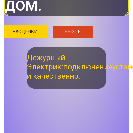
ДОМ.
РАСЦЕНКИ
ВЫЗОВ
Дежурный
Электрик:
подключение
устан
и качественно.