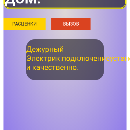
РАСЦЕНКИ
ВЫЗОВ
Дежурный
Электрик:
подключение
устан
и качественно.