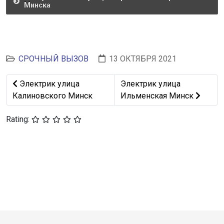
Минска
СРОЧНЫЙ ВЫЗОВ
13 ОКТЯБРЯ 2021
Предыдущий: Электрик улица Калиновского Минск
Следующий: Электрик ули
Электрик улица
Электрик улица
Калиновского Минск
Ильменская Минск
Rating: