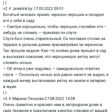
|
|
+2
#
Jelektrik.by
17.05.2022 09:51
Богатый человек принёс черенок черешни и посадил
его у себя в саду.
— Смотри хорошенько, чтобы черешню случайно кто—
нибудь не сломал, — приказал он слуге.
Слуга был очень старательный. Он поставил столик на
террасе и целыми днями присматривал за черенком.
Так прошла неделя. Как—то хозяин дома пришёл в сад
и высказал опасение, что черешневую ветку могут
сломать ночью.
— Об этом я уже подумал, — самодовольно ответил
слуга. — Поскольку ночью всё равно ничего не видно, я
каждый вечер вытаскиваю ветку из земли и запираю
в ящик.
|
|
+3
#
Марина Пескова
27.08.2022 14:38
Очень грамотно и красиво нам в загородном доме в
саду провели и подключили электро-слесаря от вашей