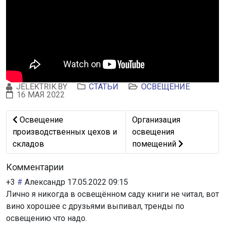
JELEKTRIK.BY
СТАТЬИ
ОСВЕЩЕНИЕ
16 МАЯ 2022
Предыдущий: Освещение производственных цехов и с
Следующий: Организац
Освещение
Организация
производственных цехов и
освещения
складов
помещений
Комментарии
+3
#
Александр
17.05.2022 09:15
Лично я никогда в освещённом саду книги не читал, вот
вино хорошее с друзьями выпивал, тренды по
освещению что надо.