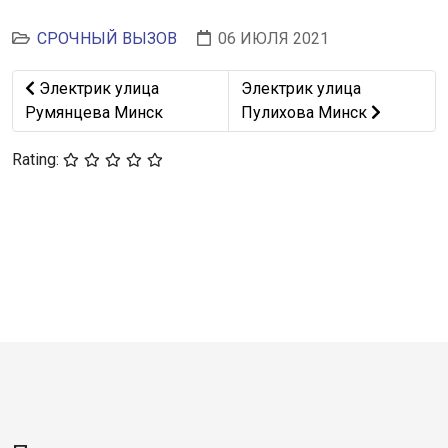
СРОЧНЫЙ ВЫЗОВ
06 ИЮЛЯ 2021
Предыдущий: Электрик улица Румянцева Минск
Следующий: Электрик ули
Электрик улица
Электрик улица
Румянцева Минск
Пулихова Минск
Rating: