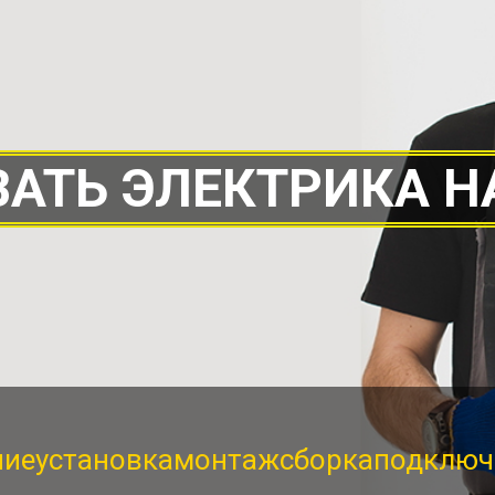
АТЬ ЭЛЕКТРИКА Н
ние
установка
монтаж
сборка
подключ