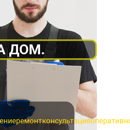
А ДОМ.
ение
ремонт
консультация
оперативн