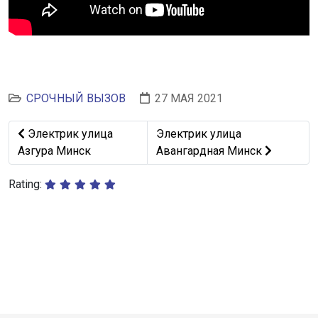
СРОЧНЫЙ ВЫЗОВ
27 МАЯ 2021
Предыдущий: Электрик улица Азгура Минск
Следующий: Электрик улица 
Электрик улица
Электрик улица
Азгура Минск
Авангардная Минск
Rating: