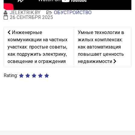
JELEKTRIK.BY
ОБУСТРОЙСТВО
26 СЕНТЯБРЯ 2025
Предыдущий: Инженерные коммуникации на частных уча
Следующий: Умные техно
Инженерные
Умные технологии в
коммуникации на частных
жилых комплексах:
участках: простые советы,
как автоматизация
как подружить электрику,
повышает ценность
освещение и ограждения
недвижимости
Rating: