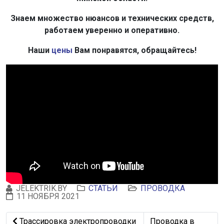
Знаем множество нюансов и технических средств,
работаем уверенно и оперативно.
Наши
цены
Вам понравятся, обращайтесь!
JELEKTRIK.BY
СТАТЬИ
ПРОВОДКА
11 НОЯБРЯ 2021
Предыдущий: Трассировка электропроводки по потолку
Следующий: Провод
Трассировка электропроводки
Проводка в