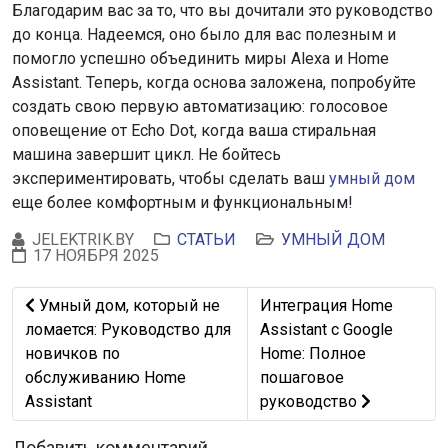
Благодарим вас за то, что вы дочитали это руководство
до конца. Надеемся, оно было для вас полезным и
помогло успешно объединить миры Alexa и Home
Assistant. Теперь, когда основа заложена, попробуйте
создать свою первую автоматизацию: голосовое
оповещение от Echo Dot, когда ваша стиральная
машина завершит цикл. Не бойтесь
экспериментировать, чтобы сделать ваш
умный дом
еще более комфортным и функциональным!
JELEKTRIK.BY
СТАТЬИ
УМНЫЙ ДОМ
17 НОЯБРЯ 2025
Предыдущий: Умный дом, который не ломается: Руково
Следующий: Интеграция 
Умный дом, который не
Интеграция Home
ломается: Руководство для
Assistant с Google
новичков по
Home: Полное
обслуживанию Home
пошаговое
Assistant
руководство
Добавить комментарий