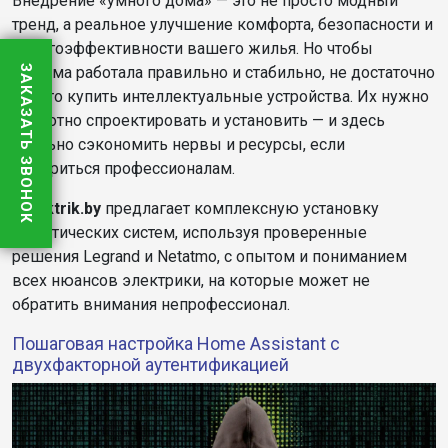
Внедрение «умного дома» — это не просто модный
тренд, а реальное улучшение комфорта, безопасности и
энергоэффективности вашего жилья. Но чтобы
ЗАКАЗАТЬ ЗВОНОК
система работала правильно и стабильно, не достаточно
просто купить интеллектуальные устройства. Их нужно
грамотно спроектировать и установить — и здесь
реально сэкономить нервы и ресурсы, если
довериться профессионалам.
Jelektrik.by
предлагает комплексную установку
домотических систем, используя проверенные
решения Legrand и Netatmo, с опытом и пониманием
всех нюансов электрики, на которые может не
обратить внимания непрофессионал.
Пошаговая настройка Home Assistant с
двухфакторной аутентификацией