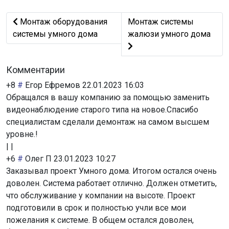
Предыдущий: Монтаж оборудования системы умного д
Следующий: Монтаж сист
Монтаж оборудования
Монтаж системы
системы умного дома
жалюзи умного дома
Комментарии
+8
#
Егор Ефремов
22.01.2023 16:03
Обращался в вашу компанию за помощью заменить
видеонаблюдение старого типа на новое.Спасибо
специалистам сделали демонтаж на самом высшем
уровне.!
|
|
+6
#
Олег П
23.01.2023 10:27
Заказывал проект Умного дома. Итогом остался очень
доволен. Система работает отлично. Должен отметить,
что обслуживание у компании на высоте. Проект
подготовили в срок и полностью учли все мои
пожелания к системе. В общем остался доволен,