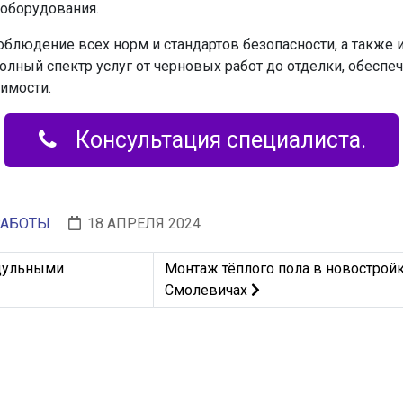
ооборудования.
облюдение всех норм и стандартов безопасности, а такж
полный спектр услуг от черновых работ до отделки, обесп
имости.
Консультация специалиста.
РАБОТЫ
18 АПРЕЛЯ 2024
 офисе с модульными перегородками
Следующий: Монтаж тёплого пола 
одульными
Монтаж тёплого пола в новострой
Смолевичах