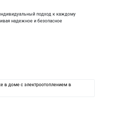
е индивидуальный подход к каждому
ечивая надежное и безопасное
в новостройке в доме с электроотоплением в Смолевичах
ке в доме с электроотоплением в