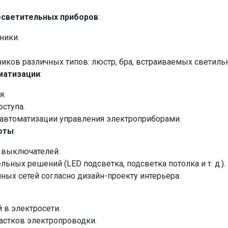
осветительных приборов
:
ники.
иков различных типов: люстр, бра, встраиваемых светильн
матизации
:
я.
ступа.
 автоматизации управления электроприборами.
оты
:
 выключателей.
ных решений (LED подсветка, подсветка потолка и т. д.).
ных сетей согласно дизайн-проекту интерьера.
 в электросети.
астков электропроводки.