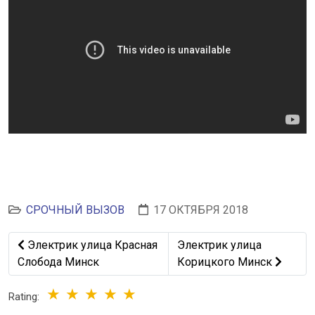
СРОЧНЫЙ ВЫЗОВ
17 ОКТЯБРЯ 2018
Предыдущий: Электрик улица Красная Слобода Минск
Следующий: Электрик ул
Электрик улица Красная
Электрик улица
Слобода Минск
Корицкого Минск
Rating: