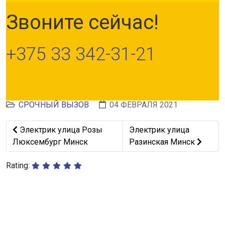
Звоните сейчас!
+375 33 342-31-21
СРОЧНЫЙ ВЫЗОВ
04 ФЕВРАЛЯ 2021
Предыдущий: Электрик улица Розы Люксембург Минс
Следующий: Электрик ул
Электрик улица Розы
Электрик улица
Люксембург Минск
Разинская Минск
Rating: