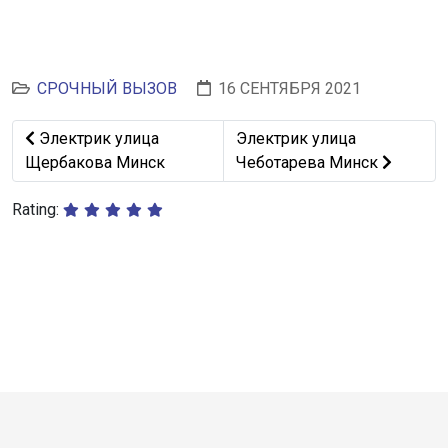
СРОЧНЫЙ ВЫЗОВ
16 СЕНТЯБРЯ 2021
Предыдущий: Электрик улица Щербакова Минск
Следующий: Электрик улиц
Электрик улица
Электрик улица
Щербакова Минск
Чеботарева Минск
Rating: