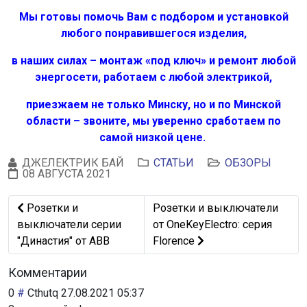
Мы готовы помочь Вам с подбором и установкой
любого понравившегося изделия,
в наших силах – монтаж «под ключ» и ремонт любой
энергосети, работаем с любой электрикой,
приезжаем не только Минску, но и по Минской
области – звоните, мы уверенно сработаем по
самой низкой цене.
ДЖЕЛЕКТРИК БАЙ
СТАТЬИ
ОБЗОРЫ
08 АВГУСТА 2021
Предыдущий: Розетки и выключатели серии "Династия"
Следующий: Розетки и выключа
Розетки и
Розетки и выключатели
выключатели серии
от OneKeyElectro: серия
"Династия" от ABB
Florence
Комментарии
0
#
Cthutq
27.08.2021 05:37