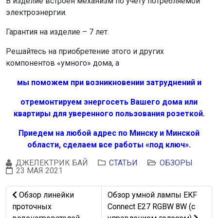
В изделие встроен механизм по учету потребляемой
электроэнергии.
Гарантия на изделие – 7 лет.
Решайтесь на приобретение этого и других
компонентов «умного» дома, а
мы поможем при возникновении затруднений и
отремонтируем энергосеть Вашего дома или
квартиры для уверенного пользования розеткой.
Приедем на любой адрес по Минску и Минской
области, сделаем все работы «под ключ».
ДЖЕЛЕКТРИК БАЙ
СТАТЬИ
ОБЗОРЫ
23 МАЯ 2021
Предыдущий: Обзор линейки проточных водонагревател
Следующий: Обзор умной лам
Обзор линейки
Обзор умной лампы EKF
проточных
Connect E27 RGBW 8W (с