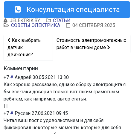
Консультация специалиста
JELEKTRIK.BY
СТАТЬИ
СОВЕТЫ ЭЛЕКТРИКА
04 СЕНТЯБРЯ 2025
Предыдущий: Как выбрать датчик движения?
Следующий: Стоимость электромо
Как выбрать
Стоимость электромонтажных
датчик
работ в частном доме
движения?
Комментарии
+7
#
Андрей
30.05.2021 13:30
Как хорошо рассказано, однако сборку электрощита я
бы всё-таки доверил только вот таким грамотным
ребятам, как например, автор статьи.
|
|
+7
#
Руслан
27.06.2021 09:45
Читал ваш пост с удовольствием и для себя
фиксировал некоторые моменты которые для себя