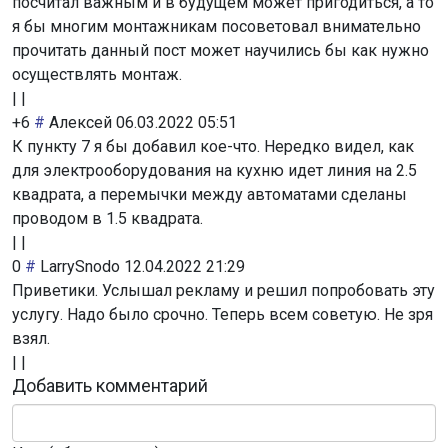
посчитал важным и в будущем может пригодиться, а то
я бы многим монтажникам посоветовал внимательно
прочитать данный пост может научились бы как нужно
осуществлять монтаж.
|
|
+6
#
Алексей
06.03.2022 05:51
К пункту 7 я бы добавил кое-что. Нередко видел, как
для электрооборудования на кухню идет линия на 2.5
квадрата, а перемычки между автоматами сделаны
проводом в 1.5 квадрата.
|
|
0
#
LarrySnodo
12.04.2022 21:29
Приветики. Услышал рекламу и решил попробовать эту
услугу. Надо было срочно. Теперь всем советую. Не зря
взял.
|
|
Добавить комментарий