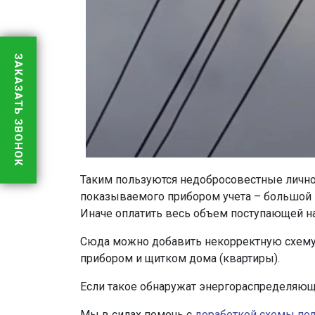
ЗАКАЗАТЬ ЗВОНОК
Таким пользуются недобросовестные лично
показываемого прибором учета – большой 
Иначе оплатить весь объем поступающей на 
Сюда можно добавить некорректную схему 
прибором и щитком дома (квартиры).
Если такое обнаружат энергораспределяющ
Мы в силах помочь с
доработкой схемы по