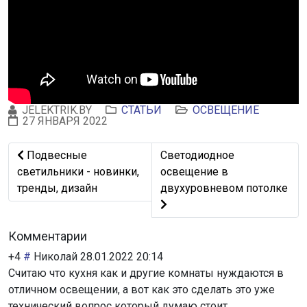
JELEKTRIK.BY
СТАТЬИ
ОСВЕЩЕНИЕ
27 ЯНВАРЯ 2022
Предыдущий: Подвесные светильники - новинки, тренд
Следующий: Светодиодное 
Подвесные
Светодиодное
светильники - новинки,
освещение в
тренды, дизайн
двухуровневом потолке
Комментарии
+4
#
Николай
28.01.2022 20:14
Считаю что кухня как и другие комнаты нуждаются в
отличном освещении, а вот как это сделать это уже
технический вопрос который думаю стоит