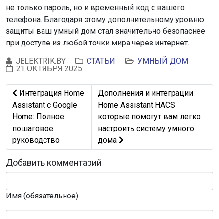
не только пароль, но и временный код с вашего
телефона. Благодаря этому дополнительному уровню
защиты ваш умный дом стал значительно безопаснее
при доступе из любой точки мира через интернет.
JELEKTRIK.BY
СТАТЬИ
УМНЫЙ ДОМ
21 ОКТЯБРЯ 2025
Предыдущий: Интеграция Home Assistant с Google Hom
Следующий: Дополнения и интег
Интеграция Home
Дополнения и интеграции
Assistant с Google
Home Assistant HACS
Home: Полное
которые помогут вам легко
пошаговое
настроить систему умного
руководство
дома
Добавить комментарий
Имя (обязательное)