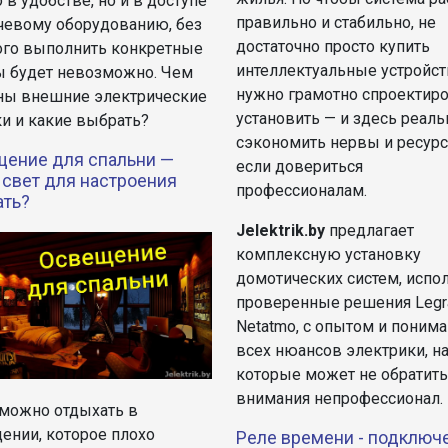
 в удобстве, но и в доступе
правильно и стабильно, не
чевому оборудованию, без
достаточно просто купить
ого выполнить конкретные
интеллектуальные устройст
ы будет невозможно. Чем
нужно грамотно спроектиро
ны внешние электрические
установить — и здесь реаль
ки и какие выбрать?
сэкономить нервы и ресурс
ение для спальни —
если довериться
 свет для настроения
профессионалам.
ать?
Jelektrik.by
предлагает
комплексную установку
домотических систем, испо
проверенные решения Legr
Netatmo, с опытом и поним
всех нюансов электрики, н
которые может не обратить
внимания непрофессионал.
можно отдыхать в
ении, которое плохо
Реле времени - подключ