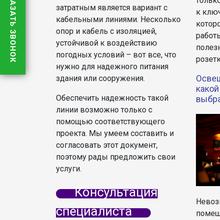
ЗАКАЗАТЬ ЗВОНОК
только
затратным является вариант с
к клю
кабельными линиями. Несколько
котор
опор и кабель с изоляцией,
работ
устойчивой к воздействию
полез
погодных условий – вот все, что
розет
нужно для надежного питания
Освещ
здания или сооружения.
какой
Обеспечить надежность такой
выбр
линии возможно только с
помощью соответствующего
проекта. Мы умеем составить и
согласовать этот документ,
поэтому рады предложить свои
услуги.
Консультация
Невоз
специалиста
помещ