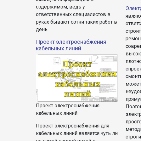
содержимом, ведь у
Элект
ответственных специалистов в
являю
руках бывают сотни таких работ в
ответ
день.
строит
ремонт
Проект электроснабжения
совре
кабельных линий
высок
плотн
спрое
смонт
может
неудоб
пряму
Проект электроснабжения
Поэто
кабельных линий
элект
прост
Проект электроснабжения для
метод
кабельных линий является чуть ли
строг
не самой первой вехой в