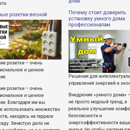
дома
.
усь.
Почему стоит доверить
ые розетки весной
установку умного дома
профессионалам
ие розетки – очень
иональное и ценное
Решения для интеллектуал
ие
управления энергией и эко
ие розетки – очень
Внедрение «умного дома» —
иональное и ценное
не просто модный тренд, а
ие. Благодаря им вы
реальное улучшение комфо
е использовать множество
безопасности и
ств, находясь на террасе
энергоэффективности ваш
саду. Зачастую дело не
жилья. Но чтобы система ра