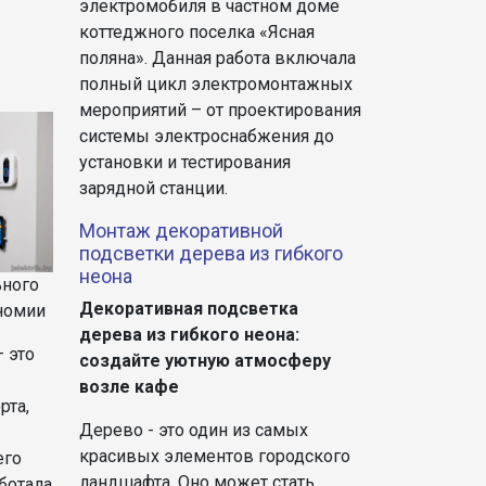
электромобиля в частном доме
коттеджного поселка «Ясная
поляна». Данная работа включала
полный цикл электромонтажных
мероприятий – от проектирования
системы электроснабжения до
установки и тестирования
зарядной станции.
Монтаж декоративной
подсветки дерева из гибкого
неона
ьного
Декоративная подсветка
номии
дерева из гибкого неона:
 это
создайте уютную атмосферу
возле кафе
рта,
Дерево - это один из самых
красивых элементов городского
его
ландшафта. Оно может стать
ботала