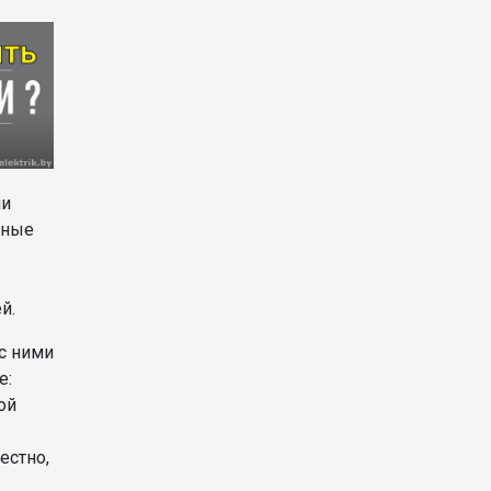
пи
нные
й.
 с ними
е:
ой
естно,