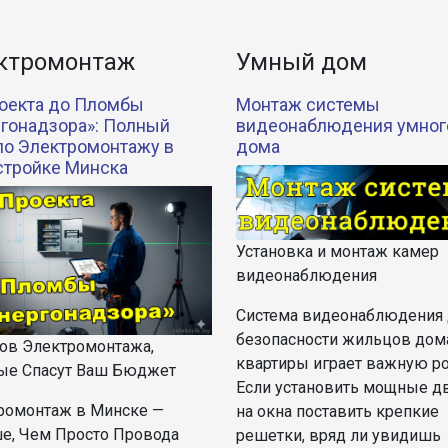
ктромонтаж
Умный дом
оекта до Пломбы
Монтаж системы
гонадзора»: Полный
видеонаблюдения умног
по Электромонтажу в
дома
стройке Минска
Установка и монтаж камер
видеонаблюдения
Система видеонаблюдения 
безопасности жильцов дом
пов Электромонтажа,
квартиры играет важную ро
ые Спасут Ваш Бюджет
Если установить мощные д
ромонтаж в Минске —
на окна поставить крепкие
е, Чем Просто Провода
решетки, вряд ли увидишь