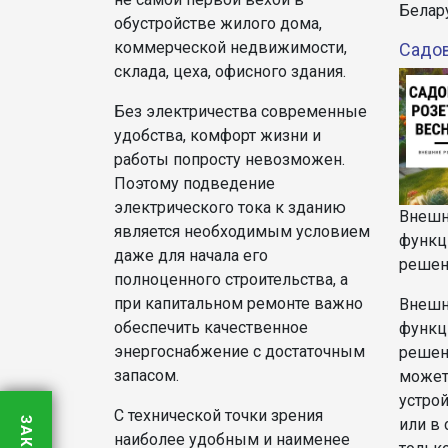
Белар
обустройстве жилого дома,
коммерческой недвижимости,
Садов
склада, цеха, офисного здания.
Без электричества современные
удобства, комфорт жизни и
работы попросту невозможен.
Поэтому подведение
электрического тока к зданию
Внешн
является необходимым условием
функц
даже для начала его
решен
полноценного строительства, а
при капитальном ремонте важно
Внешн
обеспечить качественное
функц
энергоснабжение с достаточным
решен
запасом.
может
устрой
С технической точки зрения
или в 
наиболее удобным и наименее