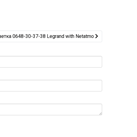
 - Умная розетка 0648-30-37-38 Legrand with Netatmo
етка 0648-30-37-38 Legrand with Netatmo