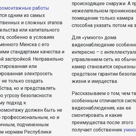
происходящее снаружи. А п
ромонтажные работы
нежелательном проникнове
тся одним из самых
помещение только камера
ственных и сложных этапов
способна указать потом на 
ельства или капитального
а, особенно в условиях
Для «умного» дома
менного Минска с его
видеонаблюдение особенн
ими стандартами качества и
интересно – с интеллектуа
ой застройкой. Неправильно
управлением сеть из обыч
ктированная или
камер становится серьезн
ированная электросеть
средством гарантии безопа
 не только создать
жизни и имущества.
ства, но и представлять
Рассказываем о том, чем т
ю угрозу безопасности.
особенным отличается сист
му подход к
видеонаблюдения, как ее
ромонтажу должен быть не
смонтировать и какие
о профессиональным, но и
преимущества после этого
ичным, подчиненным
получает собственник
умно
им нормам Республики