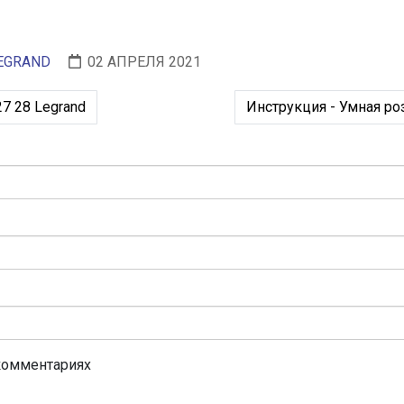
EGRAND
02 АПРЕЛЯ 2021
а 0 648 20 27 28 Legrand
Следующий: Инструкция
27 28 Legrand
Инструкция - Умная роз
комментариях