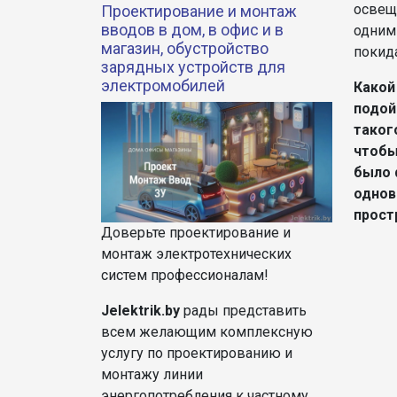
освещ
Проектирование и монтаж
вводов в дом, в офис и в
одним 
магазин, обустройство
покид
зарядных устройств для
электромобилей
Какой
подой
таког
чтобы
было 
однов
прост
Доверьте проектирование и
монтаж электротехнических
систем профессионалам!
Jelektrik.by
рады представить
всем желающим комплексную
услугу по проектированию и
монтажу линии
энергопотребления к частному