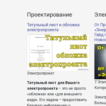
Проектирование
Эле
Титульный лист и обложка
От Пр
электропроекта
«Энер
Гайд 
Ново
Электропроект
7 Эта
Титульный лист для Вашего
Котор
электропроекта
– это не просто
«обложка» или «для внешнего
Элект
вида». Его задача – предоставить
Больш
базовую информацию о