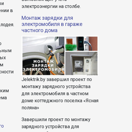
ри
электроэнергии на столбе.
нии в
Монтаж зарядки для
электромобиля в гараже
злодея.
частного дома
о
льным
ных
ым
сности
Jelektrik.by завершил проект по
монтажу зарядного устройства
аким
для электромобиля в частном
ема
доме коттеджного поселка «Ясная
поляна»
Завершили проект по монтажу
го
зарядного устройства для