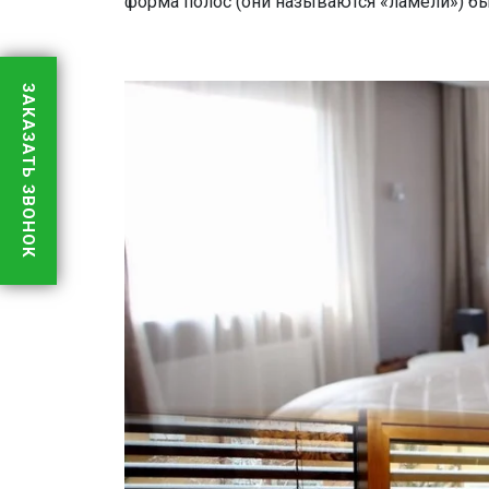
форма полос (они называются «ламели») бы
ЗАКАЗАТЬ ЗВОНОК