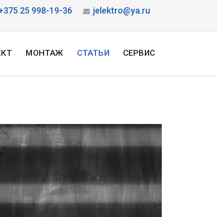
+375 25 998-19-36
jelektro@ya.ru
ЕКТ
МОНТАЖ
СТАТЬИ
СЕРВИС