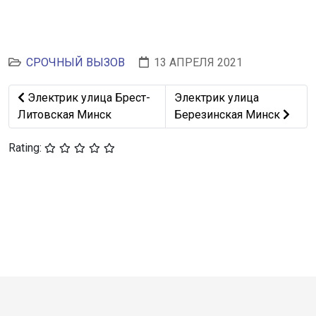
СРОЧНЫЙ ВЫЗОВ
13 АПРЕЛЯ 2021
Предыдущий: Электрик улица Брест-Литовская Минск
Следующий: Электрик ули
Электрик улица Брест-
Электрик улица
Литовская Минск
Березинская Минск
Rating: