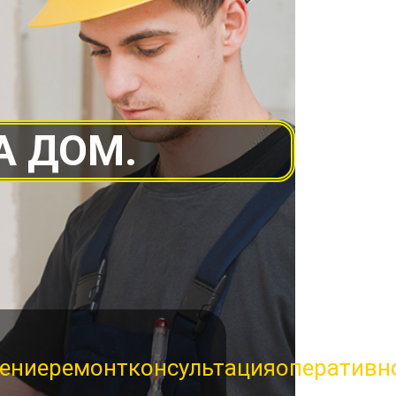
А ДОМ.
ение
ремонт
консультация
оперативн