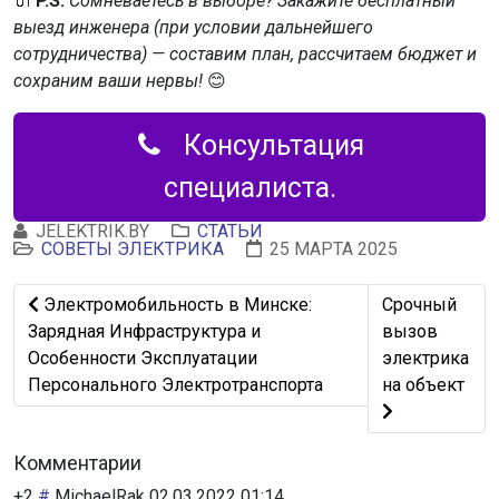
🔌
P.S.
Сомневаетесь в выборе? Закажите бесплатный
выезд инженера
(при условии дальнейшего
сотрудничества)
— составим план, рассчитаем бюджет и
сохраним ваши нервы!
😊
Консультация
специалиста.
JELEKTRIK.BY
СТАТЬИ
СОВЕТЫ ЭЛЕКТРИКА
25 МАРТА 2025
Предыдущий: Электромобильность в Минске: Зарядная 
Следующий: С
Электромобильность в Минске:
Срочный
Зарядная Инфраструктура и
вызов
Особенности Эксплуатации
электрика
Персонального Электротранспорта
на объект
Комментарии
+2
#
MichaelRak
02.03.2022 01:14