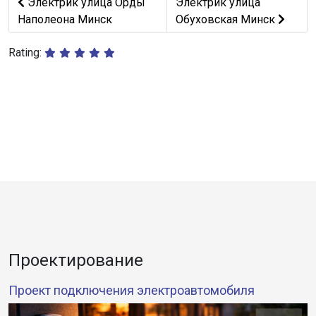
Предыдущий: Электрик улица Орды Наполеона Минск
Следующий: Электрик ули
Электрик улица Орды
Электрик улица
Наполеона Минск
Обуховская Минск
Rating:
Проектирование
Проект подключения электроавтомобиля