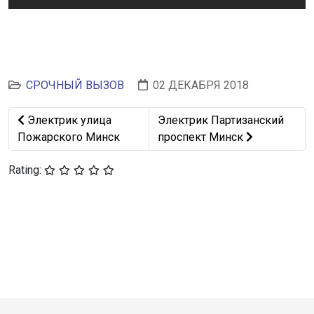
СРОЧНЫЙ ВЫЗОВ
02 ДЕКАБРЯ 2018
Предыдущий: Электрик улица Пожарского Минск
Следующий: Электрик Партиз
Электрик улица
Электрик Партизанский
Пожарского Минск
проспект Минск
Rating: