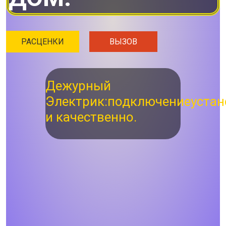
РАСЦЕНКИ
ВЫЗОВ
Дежурный
Электрик:
подключение
устан
и качественно.