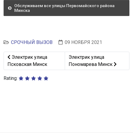
Обслуживаем все улицы Первомайского района
Минска
СРОЧНЫЙ ВЫЗОВ
09 НОЯБРЯ 2021
Предыдущий: Электрик улица Псковская Минск
Следующий: Электрик улиц
Электрик улица
Электрик улица
Псковская Минск
Пономарева Минск
Rating: