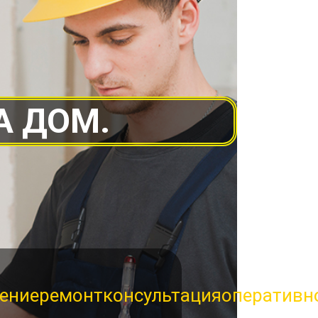
А ДОМ.
ение
ремонт
консультация
оперативн