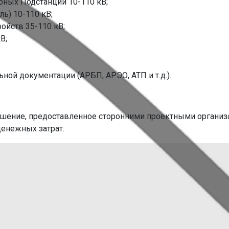
ных Подстанций 10-110 кВ;
ь) 10-110 кВ;
йств 35-110 кВ;
В;
ой документации (АРБП, АРЭО, АТП и т.д.).
 решение, предоставленное сторонними проектными органи
енежных затрат.