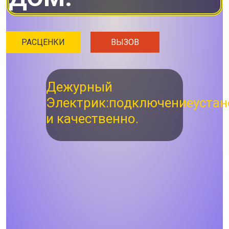
РАСЦЕНКИ
ВЫЗОВ
Дежурный
Электрик:
подключение
устан
и качественно.