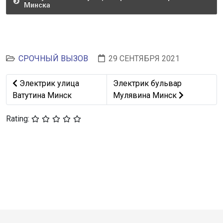
Минска
СРОЧНЫЙ ВЫЗОВ
29 СЕНТЯБРЯ 2021
Предыдущий: Электрик улица Ватутина Минск
Следующий: Электрик бульв
Электрик улица
Электрик бульвар
Ватутина Минск
Мулявина Минск
Rating: